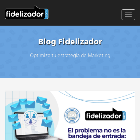
Toggl
navig
Blog Fidelizador
Optimiza tu estrategia de Marketing