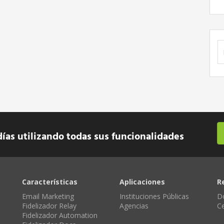
B
días utilizando todas sus funcionalidades
Características
Aplicaciones
R
Email Marketing
Instituciones Públicas
D
Fidelizador Relay
Agencias
C
Fidelizador Automation