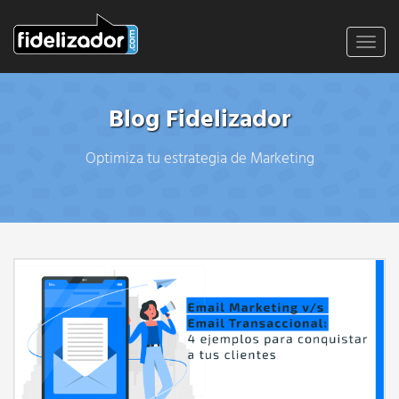
Toggl
navig
Blog Fidelizador
Optimiza tu estrategia de Marketing