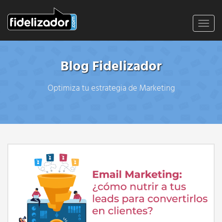
Toggl
navig
Blog Fidelizador
Optimiza tu estrategia de Marketing