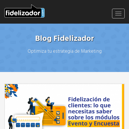
Toggl
navig
Blog Fidelizador
Optimiza tu estrategia de Marketing