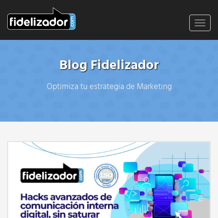
Toggl
navig
Blog Fidelizador
Optimiza tu estrategia de Marketing