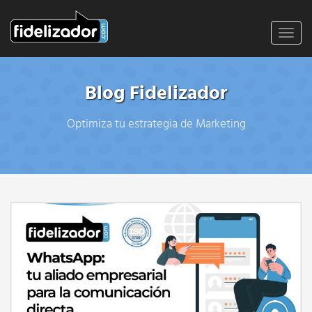
Toggl
navig
Blog Fidelizador
Optimiza tu estrategia de Marketing