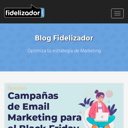
Toggl
navig
Blog Fidelizador
Optimiza tu estrategia de Marketing