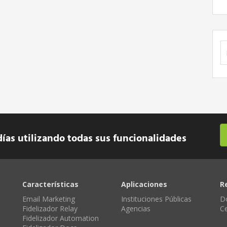
B
días utilizando todas sus funcionalidades
Características
Aplicaciones
R
Email Marketing
Instituciones Públicas
D
Fidelizador Relay
Agencias
C
Fidelizador Automation