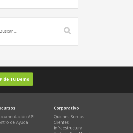
uscar:
Pide Tu Demo
ecursos
Corporativo
ocumentación API
Quienes Somos
entro de Ayuda
Clientes
Infraestructura