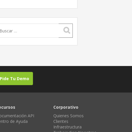
uscar:
Pide Tu Demo
ecursos
Corporativo
ocumentación API
Quienes Somos
entro de Ayuda
Clientes
Infraestructura