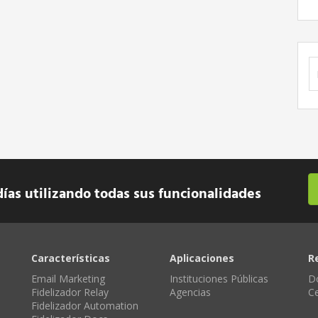
B
días utilizando todas sus funcionalidades
Características
Aplicaciones
R
Email Marketing
Instituciones Públicas
D
Fidelizador Relay
Agencias
C
Fidelizador Automation