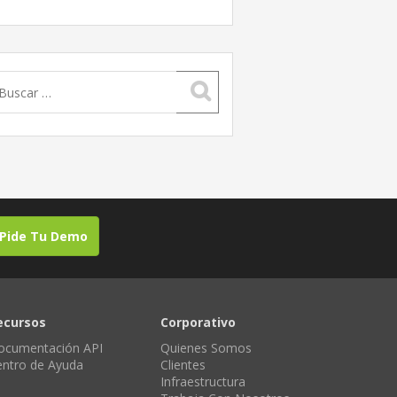
uscar:
Pide Tu Demo
ecursos
Corporativo
ocumentación API
Quienes Somos
entro de Ayuda
Clientes
Infraestructura