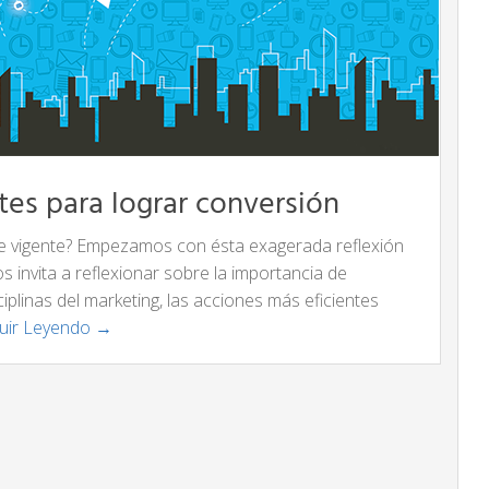
tes para lograr conversión
gue vigente? Empezamos con ésta exagerada reflexión
s invita a reflexionar sobre la importancia de
iplinas del marketing, las acciones más eficientes
uir Leyendo →