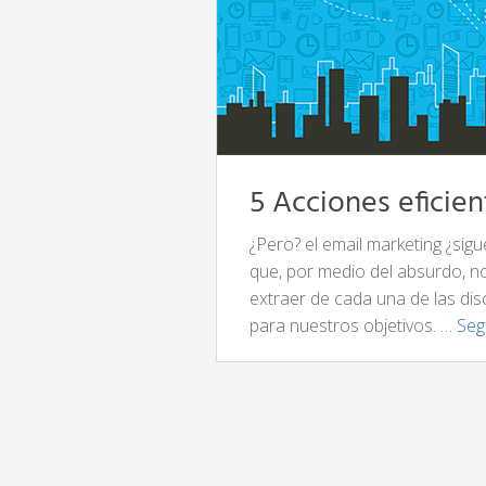
5 Acciones eficien
¿Pero? el email marketing ¿si
que, por medio del absurdo, no
extraer de cada una de las disc
para nuestros objetivos. …
Seg