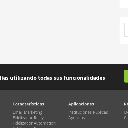
B
días utilizando todas sus funcionalidades
Características
Aplicaciones
R
Email Marketing
Instituciones Públicas
D
Fidelizador Relay
Agencias
C
Fidelizador Automation