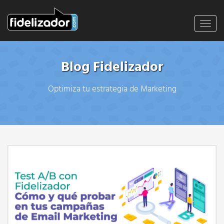
Toggl
navig
Blog Fidelizador
Optimiza tu estrategia de Marketing