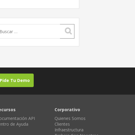
uscar:
Pide Tu Demo
ecursos
Corporativo
ocumentación API
Quienes Somos
entro de Ayuda
Clientes
Infraestructura