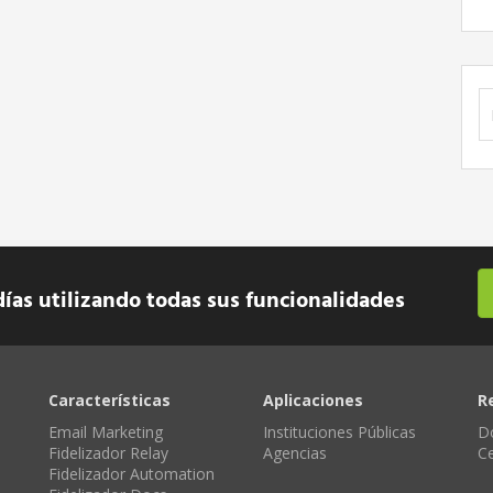
B
días utilizando todas sus funcionalidades
Características
Aplicaciones
R
Email Marketing
Instituciones Públicas
D
Fidelizador Relay
Agencias
C
Fidelizador Automation