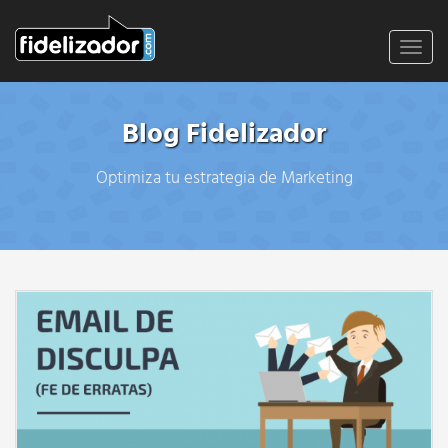
Toggl
navig
Blog Fidelizador
Optimiza tu estrategia de Marketing