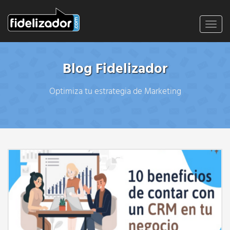
Toggl
navig
Blog Fidelizador
Optimiza tu estrategia de Marketing