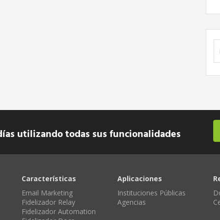
B
días utilizando todas sus funcionalidades
Características
Aplicaciones
R
Email Marketing
Instituciones Públicas
D
Fidelizador Relay
Agencias
C
Fidelizador Automation