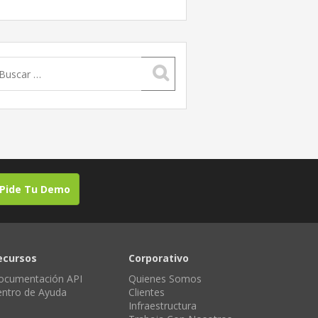
uscar:
Pide Tu Demo
ecursos
Corporativo
ocumentación API
Quienes Somos
entro de Ayuda
Clientes
Infraestructura