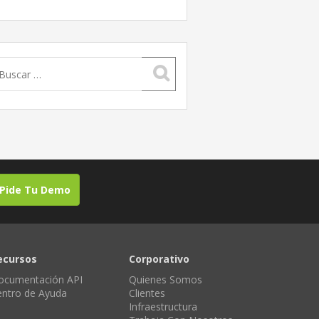
uscar:
Pide Tu Demo
ecursos
Corporativo
ocumentación API
Quienes Somos
entro de Ayuda
Clientes
Infraestructura