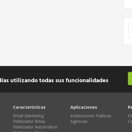
B
días utilizando todas sus funcionalidades
Características
Aplicaciones
R
Email Marketing
Instituciones Públicas
D
Fidelizador Relay
Agencias
C
Fidelizador Automation