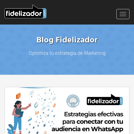
Toggl
navig
Blog Fidelizador
Optimiza tu estrategia de Marketing