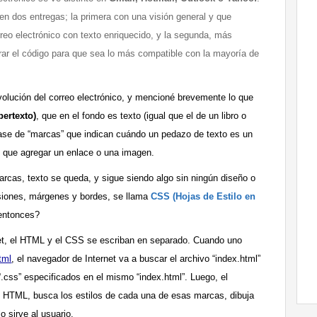
 en dos entregas; la primera con una visión general y que
rreo electrónico con texto enriquecido, y la segunda, más
orar el código para que sea lo más compatible con la mayoría de
volución del correo electrónico, y mencioné brevemente lo que
ertexto)
, que en el fondo es texto (igual que el de un libro o
clase de “marcas” que indican cuándo un pedazo de texto es un
y que agregar un enlace o una imagen.
arcas, texto se queda, y sigue siendo algo sin ningún diseño o
nsiones, márgenes y bordes, se llama
CSS (Hojas de Estilo en
 entonces?
net, el HTML y el CSS se escriban en separado. Cuando uno
tml
, el navegador de Internet va a buscar el archivo “index.html”
.css” especificados en el mismo “index.html”. Luego, el
el HTML, busca los estilos de cada una de esas marcas, dibuja
lo sirve al usuario.