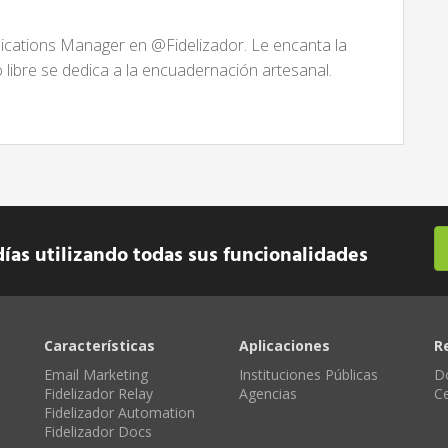
ations Manager en @Fidelizador. Le encanta la
po libre se dedica a la encuadernación artesanal.
días utilizando todas sus funcionalidades
Características
Aplicaciones
R
Email Marketing
Instituciones Públicas
D
Fidelizador Relay
Agencias
C
Fidelizador Automation
Fidelizador Docs