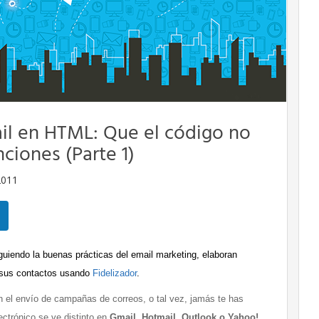
l en HTML: Que el código no
nciones (Parte 1)
2011
uiendo la buenas prácticas del email marketing, elaboran
 sus contactos usando
Fidelizador
.
 el envío de campañas de correos, o tal vez, jamás te has
ctrónico se ve distinto en
Gmail, Hotmail, Outlook o Yahoo!
.