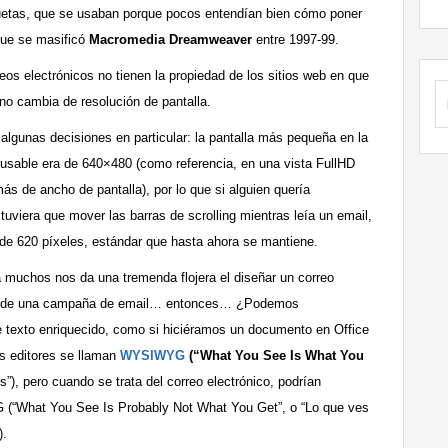
iquetas, que se usaban porque pocos entendían bien cómo poner
que se masificó
Macromedia Dreamweaver
entre 1997-99.
reos electrónicos no tienen la propiedad de los sitios web en que
B
uno cambia de resolución de pantalla.
algunas decisiones en particular: la pantalla más pequeña en la
usable era de 640×480 (como referencia, en una vista FullHD
 de ancho de pantalla), por lo que si alguien quería
tuviera que mover las barras de scrolling mientras leía un email,
de 620 píxeles, estándar que hasta ahora se mantiene.
 muchos nos da una tremenda flojera el diseñar un correo
vés de una campaña de email… entonces… ¿Podemos
e texto enriquecido, como si hiciéramos un documento en Office
s editores se llaman
WYSIWYG
(“What You See Is What You
s”), pero cuando se trata del correo electrónico, podrían
“What You See Is Probably Not What You Get”, o “Lo que ves
).