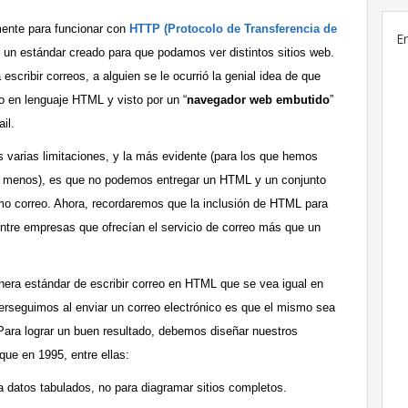
ente para funcionar con
HTTP (Protocolo de Transferencia de
E
 un estándar creado para que podamos ver distintos sitios web.
scribir correos, a alguien se le ocurrió la genial idea de que
o en lenguaje HTML y visto por un “
navegador web embutido
”
il.
 varias limitaciones, y la más evidente (para los que hemos
 al menos), es que no podemos entregar un HTML y un conjunto
mo correo. Ahora, recordaremos que la inclusión de HTML para
ntre empresas que ofrecían el servicio de correo más que un
nera estándar de escribir correo en HTML que se vea igual en
 perseguimos al enviar un correo electrónico es que el mismo sea
 Para lograr un buen resultado, debemos diseñar nuestros
ue en 1995, entre ellas:
a datos tabulados, no para diagramar sitios completos.