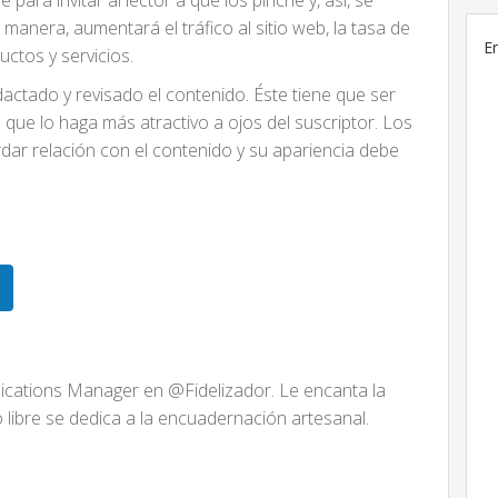
para invitar al lector a que los pinche y, así, se
a manera, aumentará el tráfico al sitio web, la tasa de
E
uctos y servicios.
dactado y revisado el contenido. Éste tiene que ser
ue lo haga más atractivo a ojos del suscriptor. Los
rdar relación con el contenido y su apariencia debe
ations Manager en @Fidelizador. Le encanta la
po libre se dedica a la encuadernación artesanal.