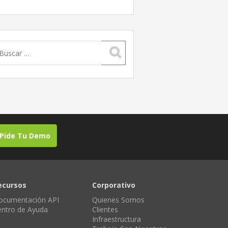
uscar:
Pide Tu Demo
ecursos
Corporativo
ocumentación API
Quienes Somos
entro de Ayuda
Clientes
Infraestructura