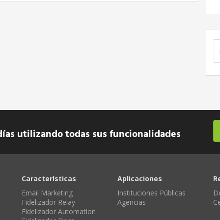
B
días utilizando todas sus funcionalidades
Características
Aplicaciones
R
Email Marketing
Instituciones Públicas
D
Fidelizador Relay
Agencias
C
Fidelizador Automation