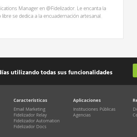
ations Manager en @Fidelizador. Le encanta la
po libre se dedica a la encuadernación artesanal.
días utilizando todas sus funcionalidades
Características
Aplicaciones
R
Email Marketing
Instituciones Públicas
D
Fidelizador Relay
Agencias
C
Fidelizador Automation
Fidelizador Docs