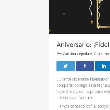
Aniversario: ¡Fide
Por
Carolina Cepeda
el 7 diciemb
Durante diciembre
Fidelizador
compartir contigo esta fecha 
trayectoria y cómo puedes cel
concurso aniversario.
Hemos contado con el apoyo y