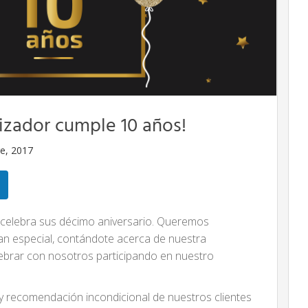
lizador cumple 10 años!
re, 2017
celebra sus décimo aniversario. Queremos
tan especial, contándote acerca de nuestra
ebrar con nosotros participando en nuestro
 recomendación incondicional de nuestros clientes