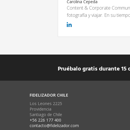
Carolina Cepeda
Content & Corporate Communic
fotografía y viajar. En su tiem
Pruébalo gratis durante 15 
FIDELIZADOR CHILE
Los Leones 2225
Providencia
Santiago de Chile
+56 226 177 400
contacto@fidelizador.com