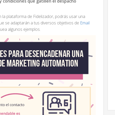
y condiciones que gatillen el despacho
en la plataforma de Fidelizador, podrás usar una
ue se adaptarán a tus diversos objetivos de
Email
quea algunos ejemplos.