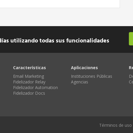
días utilizando todas sus funcionalidades
Características
Aplicaciones
R
Email Marketing
Instituciones Públicas
D
Fidelizador Relay
Agencias
C
Fidelizador Automation
Fidelizador Docs
Términos de uso