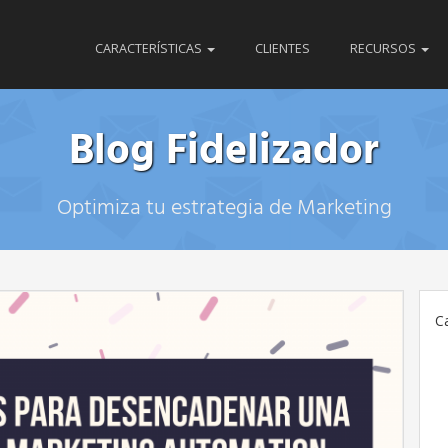
CARACTERÍSTICAS
CLIENTES
RECURSOS
Blog Fidelizador
Optimiza tu estrategia de Marketing
C