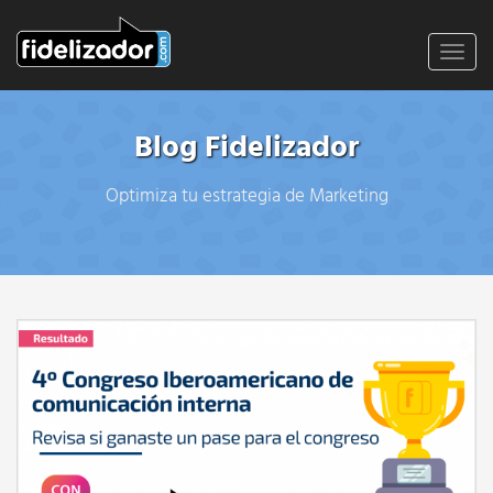
Toggl
navig
Blog Fidelizador
Optimiza tu estrategia de Marketing