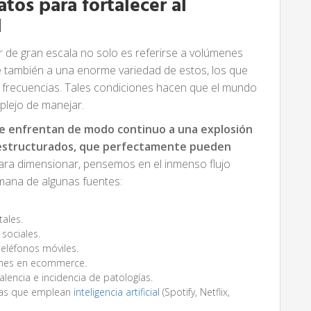
tos para fortalecer al
l
de gran escala no solo es referirse a volúmenes
e también a una enorme variedad de estos, los que
 y frecuencias. Tales condiciones hacen que el mundo
plejo de manejar.
se enfrentan de modo continuo a una explosión
sestructurados, que perfectamente pueden
Para dimensionar, pensemos en el inmenso flujo
 emana de algunas fuentes:
itales.
sociales.
teléfonos móviles.
iones en ecommerce.
alencia e incidencia de patologías.
mas que emplean
inteligencia artificial
(Spotify, Netflix,