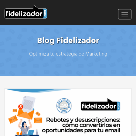
Toggl
navig
Blog Fidelizador
Optimiza tu estrategia de Marketing