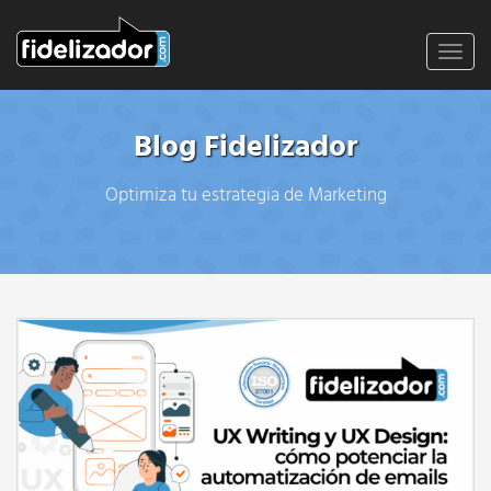
Toggl
navig
Blog Fidelizador
Optimiza tu estrategia de Marketing