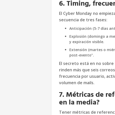
6. Timing, frecue
El Cyber Monday no empieza
secuencia de tres fases:
Anticipación (5-7 días an
Explosión (domingo a med
y expiración visible.
Extensión (martes o miérc
post-evento”.
El secreto está en no sobr
rinden más que seis correos 
frecuencia por usuario, act
volumen de mails.
7. Métricas de re
en la media?
Tener métricas de referenci