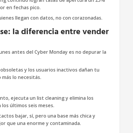
ing continuo logran tasas de apertura un 25%
or en fechas pico.
ienes llegan con datos, no con corazonadas.
se: la diferencia entre vender
unes antes del Cyber Monday es no depurar la
 obsoletas y los usuarios inactivos dañan tu
 más lo necesitás.
o, ejecuta un list cleaning y elimina los
 los últimos seis meses.
actos bajar, sí, pero una base más chica y
jor que una enorme y contaminada.