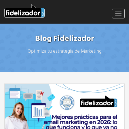
Toggl
navig
Blog Fidelizador
Optimiza tu estrategia de Marketing