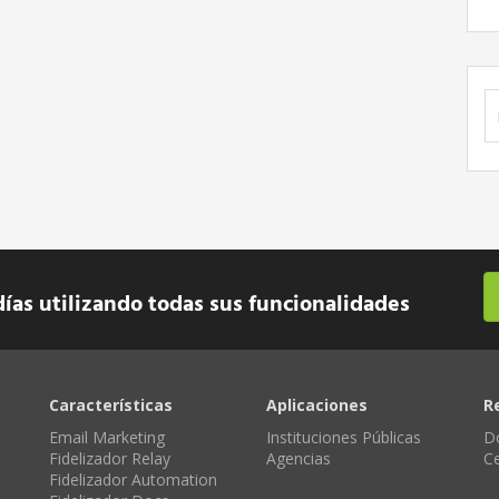
B
días utilizando todas sus funcionalidades
Características
Aplicaciones
R
Email Marketing
Instituciones Públicas
D
Fidelizador Relay
Agencias
C
Fidelizador Automation