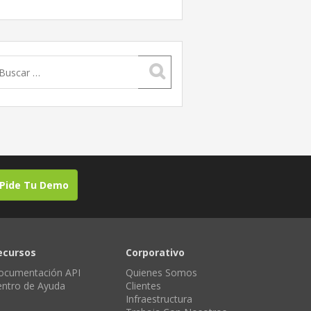
uscar:
Pide Tu Demo
ecursos
Corporativo
ocumentación API
Quienes Somos
entro de Ayuda
Clientes
Infraestructura