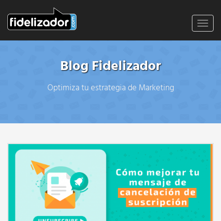
Toggl
navig
Blog Fidelizador
Optimiza tu estrategia de Marketing