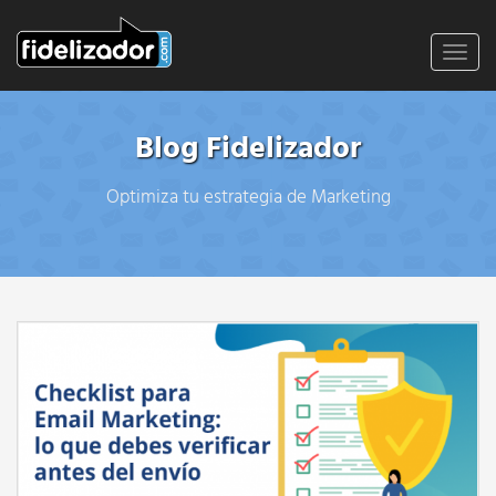
Toggl
navig
Blog Fidelizador
Optimiza tu estrategia de Marketing