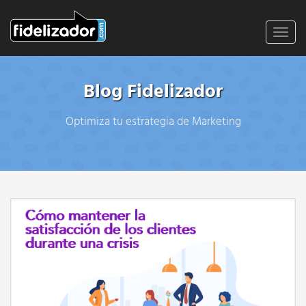
Toggl
navig
Blog Fidelizador
Optimiza tu estrategia de Marketing