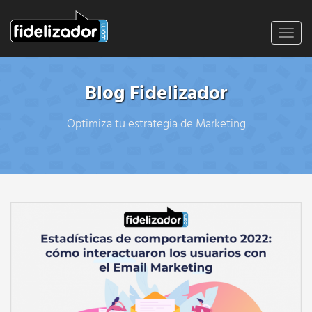
Toggl
navig
Blog Fidelizador
Optimiza tu estrategia de Marketing