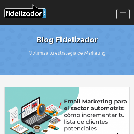
Toggl
navig
Blog Fidelizador
Optimiza tu estrategia de Marketing