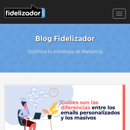
Toggl
navig
Blog Fidelizador
Optimiza tu estrategia de Marketing