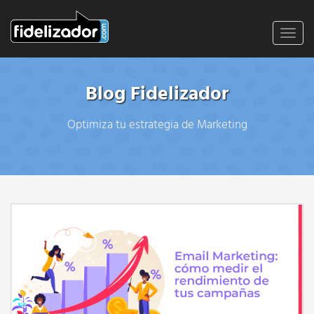
Toggl
navig
Blog Fidelizador
Optimiza tu estrategia de Marketing