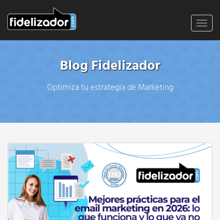
Toggl
navig
Blog Fidelizador
Optimiza tu estrategia de Marketing