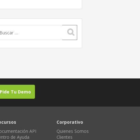
uscar:
Pide Tu Demo
ecursos
Corporativo
ocumentación API
Quienes Somos
entro de Ayuda
Clientes