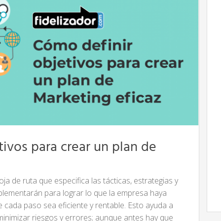
tivos para crear un plan de
a de ruta que especifica las tácticas, estrategias y
mplementarán para lograr lo que la empresa haya
 cada paso sea eficiente y rentable. Esto ayuda a
minimizar riesgos y errores; aunque antes hay que