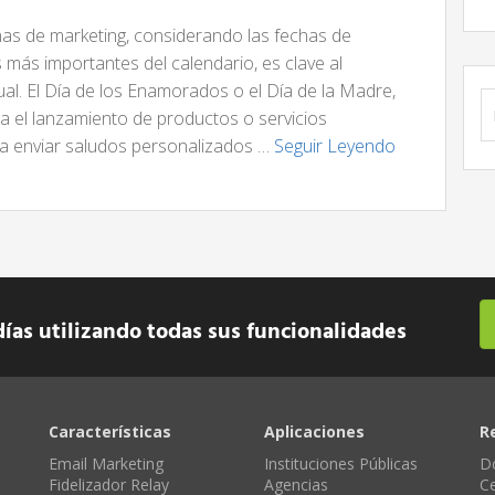
ñas de marketing, considerando las fechas de
más importantes del calendario, es clave al
l. El Día de los Enamorados o el Día de la Madre,
B
a el lanzamiento de productos o servicios
ra enviar saludos personalizados …
Seguir Leyendo
días utilizando todas sus funcionalidades
Características
Aplicaciones
R
Email Marketing
Instituciones Públicas
D
Fidelizador Relay
Agencias
C