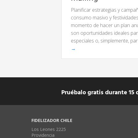
Planificar estrategias y campa
consumo masivo y festividades 
momento de hacer un plan anua
son oportunidades ideales par
especiales o, simplemente, pa
→
Pruébalo gratis durante 15 
FIDELIZADOR CHILE
Los Leones 2225
Providencia