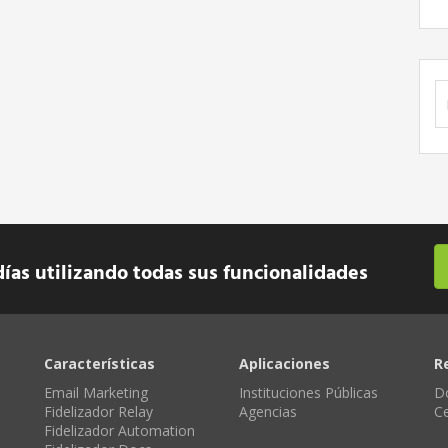
B
días utilizando todas sus funcionalidades
Características
Aplicaciones
R
Email Marketing
Instituciones Públicas
D
Fidelizador Relay
Agencias
C
Fidelizador Automation