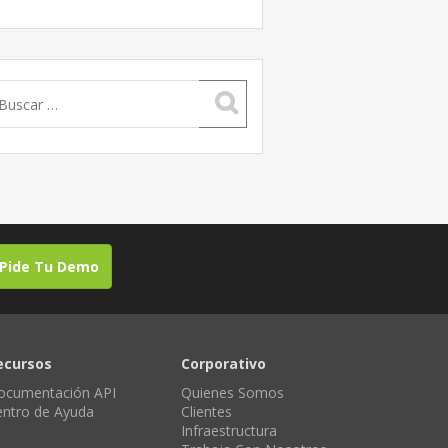
uscar:
Pide Tu Demo
ecursos
Corporativo
ocumentación API
Quienes Somos
entro de Ayuda
Clientes
Infraestructura