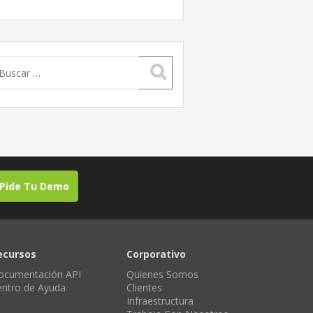
uscar:
Pide Tu Demo
ecursos
Corporativo
ocumentación API
Quienes Somos
entro de Ayuda
Clientes
Infraestructura