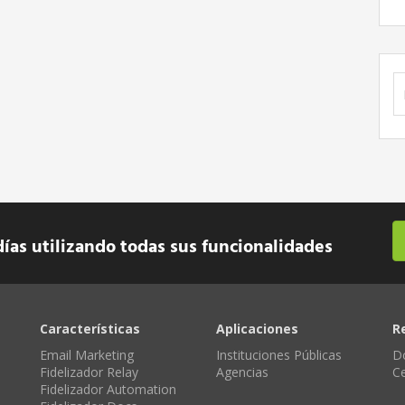
B
días utilizando todas sus funcionalidades
Características
Aplicaciones
R
Email Marketing
Instituciones Públicas
D
Fidelizador Relay
Agencias
C
Fidelizador Automation