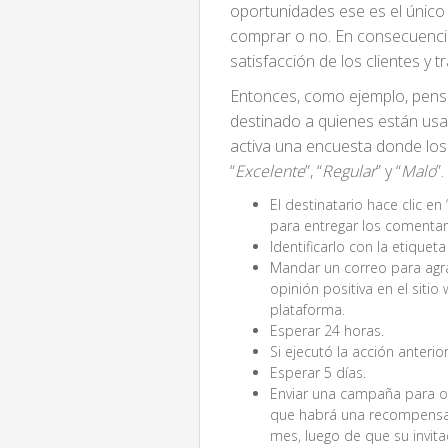
oportunidades ese es el único 
comprar o no. En consecuenci
satisfacción de los clientes y t
Entonces, como ejemplo, pens
destinado a quienes están usa
activa una encuesta donde los 
“
Excelente
”, “
Regular
” y “
Malo
”.
El destinatario hace clic en
para entregar los comenta
Identificarlo con la etiquet
Mandar un correo para agrad
opinión positiva en el sitio
plataforma.
Esperar 24 horas.
Si ejecutó la acción anter
Esperar 5 días.
Enviar una campaña para ofr
que habrá una recompensa
mes, luego de que su invit