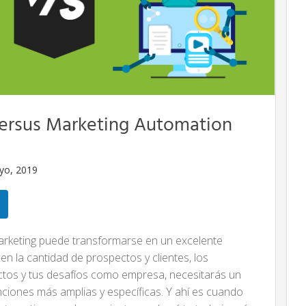
versus Marketing Automation
yo, 2019
 Marketing puede transformarse en un excelente
en la cantidad de prospectos y clientes, los
ctos y tus desafíos como empresa, necesitarás un
ciones más amplias y específicas. Y ahí es cuando