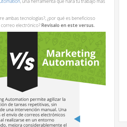
Automation
, una herramienta que hará tu trabajo más
tre ambas tecnologías?, ¿por qué es beneficioso
correo electrónico?
Revísalo en este versus.