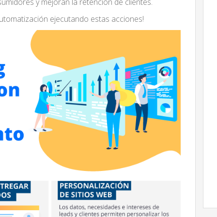
sumidores y mejoran la retención de clientes.
 automatización ejecutando estas acciones!