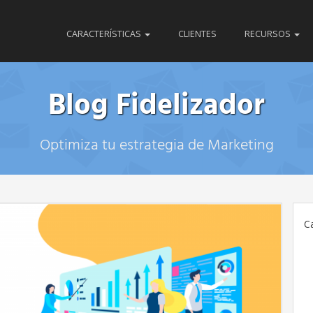
CARACTERÍSTICAS
CLIENTES
RECURSOS
Blog Fidelizador
Optimiza tu estrategia de Marketing
C