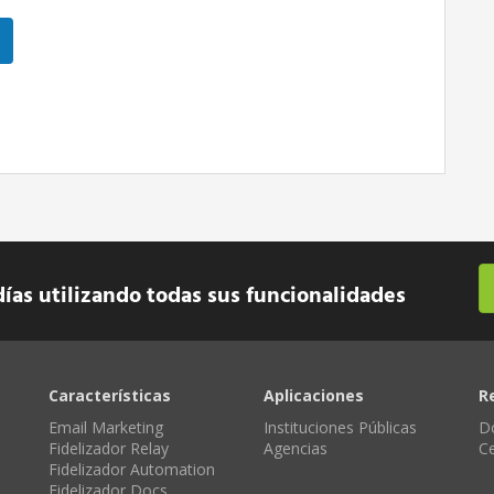
días utilizando todas sus funcionalidades
Características
Aplicaciones
R
Email Marketing
Instituciones Públicas
D
Fidelizador Relay
Agencias
C
Fidelizador Automation
Fidelizador Docs