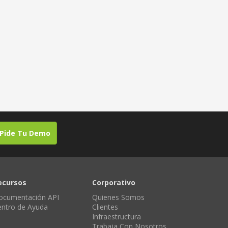
Pide Tu Demo
ecursos
Corporativo
ocumentación API
Quienes Somos
entro de Ayuda
Clientes
Infraestructura
Trabaja Con Nosotros