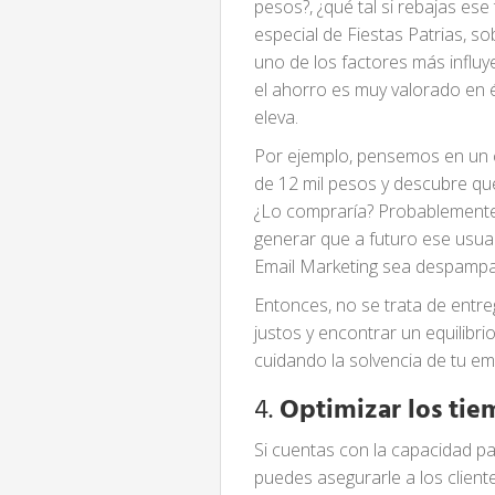
pesos?, ¿qué tal si rebajas es
especial de Fiestas Patrias, s
uno de los factores más influ
el ahorro es muy valorado en 
eleva.
Por ejemplo, pensemos en un cl
de 12 mil pesos y descubre que
¿Lo compraría? Probablemente,
generar que a futuro ese usua
Email Marketing sea despamp
Entonces, no se trata de entreg
justos y encontrar un equilibri
cuidando la solvencia de tu e
4.
Optimizar los tie
Si cuentas con la capacidad pa
puedes asegurarle a los client