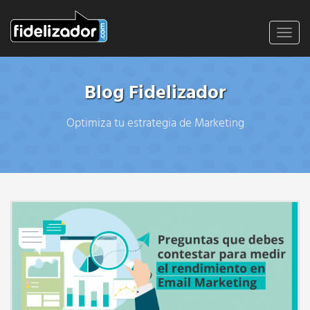
Toggl
navig
Blog Fidelizador
Optimiza tu estrategia de Marketing