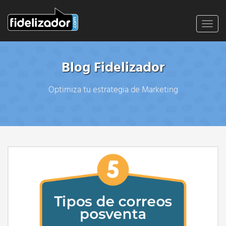
Toggl
navig
Blog Fidelizador
Optimiza tu estrategia de Marketing