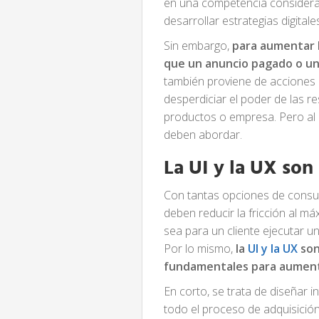
en una competencia considerab
desarrollar estrategias digital
Sin embargo,
para aumentar 
que un anuncio pagado o u
también proviene de acciones c
desperdiciar el poder de las r
productos o empresa. Pero al
deben abordar.
La UI y la UX son 
Con tantas opciones de consum
deben reducir la fricción al m
sea para un cliente ejecutar 
Por lo mismo,
la
UI y la UX
son
fundamentales para aument
En corto, se trata de diseñar 
todo el proceso de adquisición 