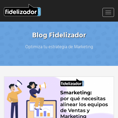
Toggl
navig
Blog Fidelizador
Optimiza tu estrategia de Marketing