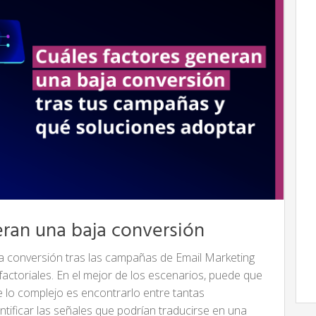
ran una baja conversión
a conversión tras las campañas de Email Marketing
factoriales. En el mejor de los escenarios, puede que
e lo complejo es encontrarlo entre tantas
ntificar las señales que podrían traducirse en una