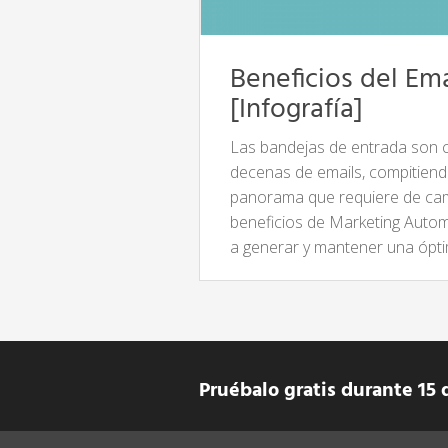
Beneficios del Em
[Infografía]
Las bandejas de entrada son 
decenas de emails, compitiendo
panorama que requiere de camp
beneficios de Marketing Autom
a generar y mantener una ópti
Pruébalo gratis durante 15 