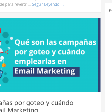
ble para revertir …
Seguir Leyendo →
E
añas por goteo y cuándo
il Marketing