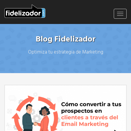
Toggl
navig
Blog Fidelizador
Optimiza tu estrategia de Marketing